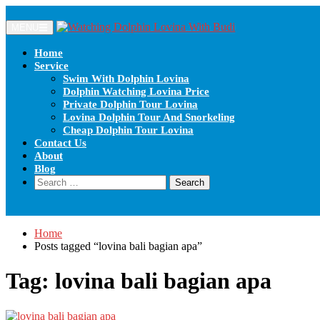
Skip
to
MENU
content
Home
Service
Swim With Dolphin Lovina
Dolphin Watching Lovina Price
Private Dolphin Tour Lovina
Lovina Dolphin Tour And Snorkeling
Cheap Dolphin Tour Lovina
Contact Us
About
Blog
Search
for:
Home
Posts tagged “lovina bali bagian apa”
Tag:
lovina bali bagian apa